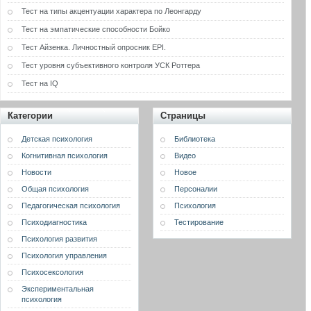
Тест на типы акцентуации характера по Леонгарду
Тест на эмпатические способности Бойко
Тест Айзенка. Личностный опросник EPI.
Тест уровня субъективного контроля УСК Роттера
Тест на IQ
Категории
Страницы
Детская психология
Библиотека
Когнитивная психология
Видео
Новости
Новое
Общая психология
Персоналии
Педагогическая психология
Психология
Психодиагностика
Тестирование
Психология развития
Психология управления
Психосексология
Экспериментальная
психология