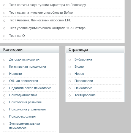
Тест на типы акцентуации характера по Леонгарду
Тест на эмпатические способности Бойко
Тест Айзенка. Личностный опросник EPI.
Тест уровня субъективного контроля УСК Роттера
Тест на IQ
Категории
Страницы
Детская психология
Библиотека
Когнитивная психология
Видео
Новости
Новое
Общая психология
Персоналии
Педагогическая психология
Психология
Психодиагностика
Тестирование
Психология развития
Психология управления
Психосексология
Экспериментальная
психология