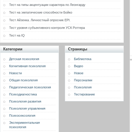
Тест на типы акцентуации характера по Леонгарду
Тест на эмпатические способности Бойко
Тест Айзенка. Личностный опросник EPI.
Тест уровня субъективного контроля УСК Роттера
Тест на IQ
Категории
Страницы
Детская психология
Библиотека
Когнитивная психология
Видео
Новости
Новое
Общая психология
Персоналии
Педагогическая психология
Психология
Психодиагностика
Тестирование
Психология развития
Психология управления
Психосексология
Экспериментальная
психология