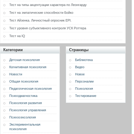
Тест на типы акцентуации характера по Леонгарду
Тест на эмпатические способности Бойко
Тест Айзенка. Личностный опросник EPI.
Тест уровня субъективного контроля УСК Роттера
Тест на IQ
Категории
Страницы
Детская психология
Библиотека
Когнитивная психология
Видео
Новости
Новое
Общая психология
Персоналии
Педагогическая психология
Психология
Психодиагностика
Тестирование
Психология развития
Психология управления
Психосексология
Экспериментальная
психология