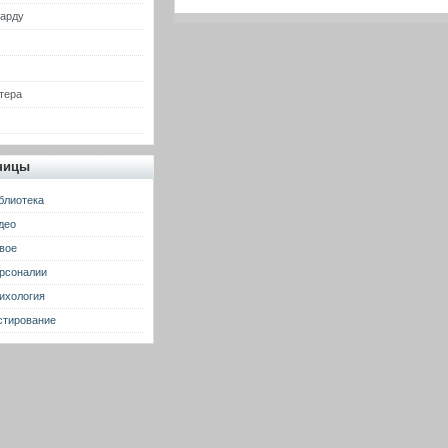
гарду
тера
ницы
блиотека
део
вое
рсоналии
ихология
стирование