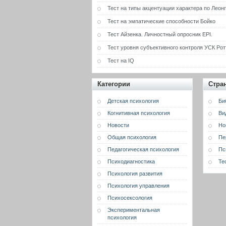
Тест на типы акцентуации характера по Леон
Тест на эмпатические способности Бойко
Тест Айзенка. Личностный опросник EPI.
Тест уровня субъективного контроля УСК Рот
Тест на IQ
Категории
Стра
Детская психология
Би
Когнитивная психология
Ви
Новости
Но
Общая психология
Пе
Педагогическая психология
Пс
Психодиагностика
Те
Психология развития
Психология управления
Психосексология
Экспериментальная
психология