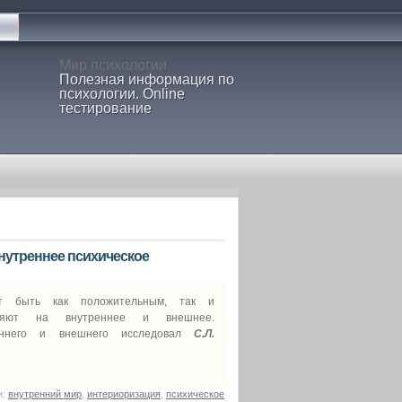
Мир психологии
Полезная информация по
психологии. Online
тестирование
нутреннее психическое
ет быть как положительным, так и
еляют на внутреннее и внешнее.
реннего и внешнего исследовал
С.Л.
и:
внутренний мир
,
интериоризация
,
психическое