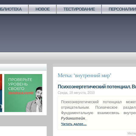
ИБЛИОТЕКА
НОВОЕ
ТЕСТИРОВАНИЕ
ПЕРСОНАЛИИ
Метка: ‘внутренний мир’
Психоэнергетический потенциал. В
Среда, 18 августа, 2010
Психоэнергетический потенциал мож
отрицательным. Психическое разд
Фундаментальную взаимосвязь внут
Рубинштейн
.
Читать далее…
Метк