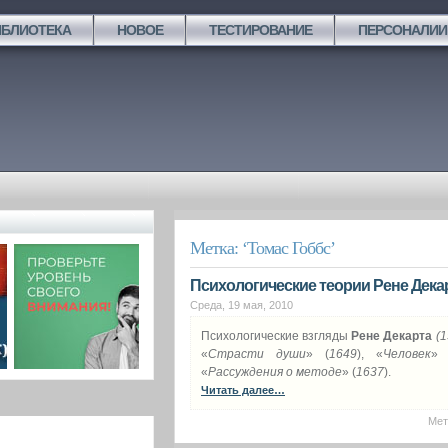
ИБЛИОТЕКА
НОВОЕ
ТЕСТИРОВАНИЕ
ПЕРСОНАЛИИ
Метка: ‘Томас Гоббс’
Психологические теории Рене Декар
Среда, 19 мая, 2010
Психологические взгляды
Рене Декарта
(1
«
Страсти души
» (
1649
), «
Человек
» 
«
Рассуждения о методе
» (
1637
).
Читать далее…
Мет