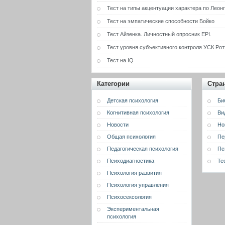
Тест на типы акцентуации характера по Леон
Тест на эмпатические способности Бойко
Тест Айзенка. Личностный опросник EPI.
Тест уровня субъективного контроля УСК Рот
Тест на IQ
Категории
Стра
Детская психология
Би
Когнитивная психология
Ви
Новости
Но
Общая психология
Пе
Педагогическая психология
Пс
Психодиагностика
Те
Психология развития
Психология управления
Психосексология
Экспериментальная
психология