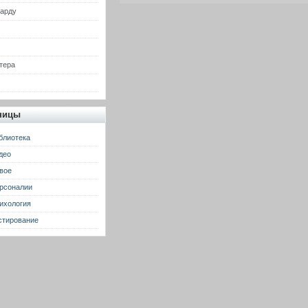
гарду
тера
ницы
блиотека
део
вое
рсоналии
ихология
стирование