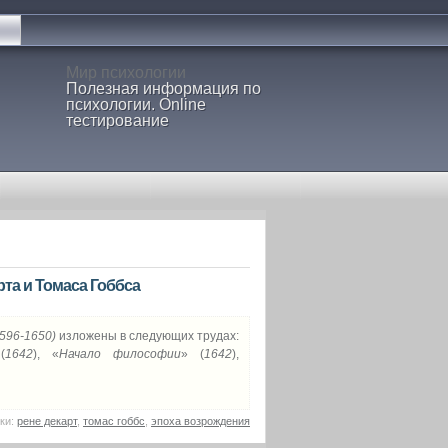
Мир психологии
Полезная информация по
психологии. Online
тестирование
та и Томаса Гоббса
596-1650)
изложены в следующих трудах:
(
1642
), «
Начало философии
» (
1642
),
ки:
рене декарт
,
томас гоббс
,
эпоха возрождения