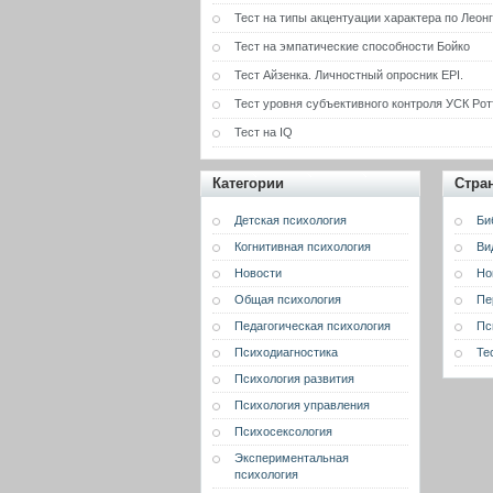
Тест на типы акцентуации характера по Леон
Тест на эмпатические способности Бойко
Тест Айзенка. Личностный опросник EPI.
Тест уровня субъективного контроля УСК Рот
Тест на IQ
Категории
Стра
Детская психология
Би
Когнитивная психология
Ви
Новости
Но
Общая психология
Пе
Педагогическая психология
Пс
Психодиагностика
Те
Психология развития
Психология управления
Психосексология
Экспериментальная
психология