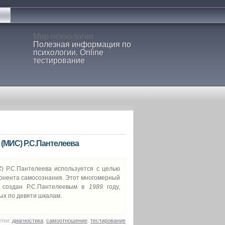
Мир психологии
Полезная информация по
психологии. Online
тестирование
(МИС) Р.С.Пантелеева
С
) Р.С.Пантелеева используется с целью
онента самосознания. Этот многомерный
я создан Р.С.Пантелеевым в
1989
году,
х по девяти шкалам.
тки:
диагностика
,
самоотношение
,
тестирование