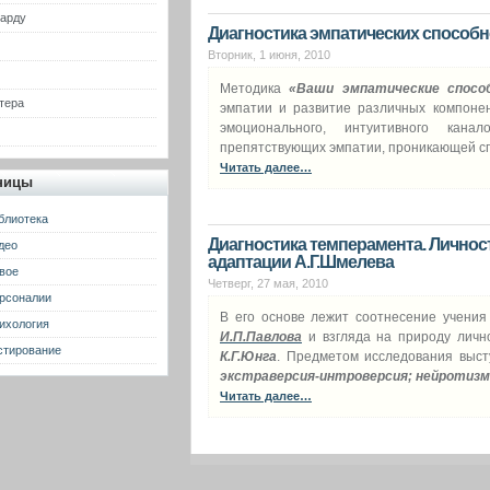
гарду
Диагностика эмпатических способн
Вторник, 1 июня, 2010
Методика
«Ваши эмпатические спосо
тера
эмпатии и развитие различных компонен
эмоционального, интуитивного канал
препятствующих эмпатии, проникающей сп
Читать далее…
ницы
блиотека
Диагностика темперамента. Личност
део
адаптации А.Г.Шмелева
вое
Четверг, 27 мая, 2010
рсоналии
В его основе лежит соотнесение учения
ихология
И.П.Павлова
и взгляда на природу личн
стирование
К.Г.Юнга
. Предметом исследования выст
экстраверсия-интроверсия; нейротиз
Читать далее…