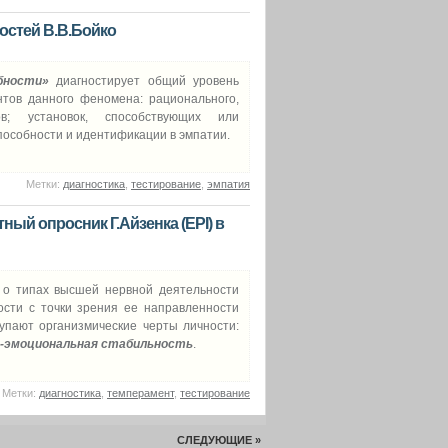
остей В.В.Бойко
бности»
диагностирует общий уровень
тов данного феномена: рационального,
ов; установок, способствующих или
особности и идентификации в эмпатии.
Метки:
диагностика
,
тестирование
,
эмпатия
ный опросник Г.Айзенка (EPI) в
 о типах высшей нервной деятельности
ости с точки зрения ее направленности
упают организмические черты личности:
м-эмоциональная стабильность
.
Метки:
диагностика
,
темперамент
,
тестирование
СЛЕДУЮЩИЕ »