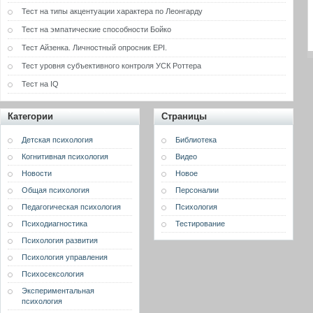
Тест на типы акцентуации характера по Леонгарду
Тест на эмпатические способности Бойко
Тест Айзенка. Личностный опросник EPI.
Тест уровня субъективного контроля УСК Роттера
Тест на IQ
Категории
Страницы
Детская психология
Библиотека
Когнитивная психология
Видео
Новости
Новое
Общая психология
Персоналии
Педагогическая психология
Психология
Психодиагностика
Тестирование
Психология развития
Психология управления
Психосексология
Экспериментальная
психология