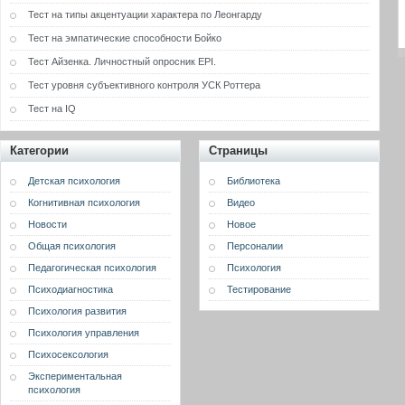
Тест на типы акцентуации характера по Леонгарду
Тест на эмпатические способности Бойко
Тест Айзенка. Личностный опросник EPI.
Тест уровня субъективного контроля УСК Роттера
Тест на IQ
Категории
Страницы
Детская психология
Библиотека
Когнитивная психология
Видео
Новости
Новое
Общая психология
Персоналии
Педагогическая психология
Психология
Психодиагностика
Тестирование
Психология развития
Психология управления
Психосексология
Экспериментальная
психология