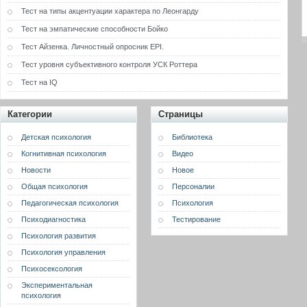
Тест на типы акцентуации характера по Леонгарду
Тест на эмпатические способности Бойко
Тест Айзенка. Личностный опросник EPI.
Тест уровня субъективного контроля УСК Роттера
Тест на IQ
Категории
Страницы
Детская психология
Библиотека
Когнитивная психология
Видео
Новости
Новое
Общая психология
Персоналии
Педагогическая психология
Психология
Психодиагностика
Тестирование
Психология развития
Психология управления
Психосексология
Экспериментальная
психология