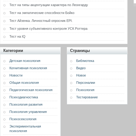
Тест на типы акцентуации характера по Леонгарду
Тест на эмпатические способности Бойко
Тест Айзенка. Личностный опросник EPI.
Тест уровня субъективного контроля УСК Роттера
Тест на IQ
Категории
Страницы
Детская психология
Библиотека
Когнитивная психология
Видео
Новости
Новое
Общая психология
Персоналии
Педагогическая психология
Психология
Психодиагностика
Тестирование
Психология развития
Психология управления
Психосексология
Экспериментальная
психология