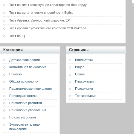
Тест на типы акцентуации характера по Леонгарду
Тест на эмпатические способности Бойко
Тест Айзенка. Личностный опросник EPI.
Тест уровня субъективного контроля УСК Роттера
Тест на IQ
Категории
Страницы
Детская психология
Библиотека
Когнитивная психология
Видео
Новости
Новое
Общая психология
Персоналии
Педагогическая психология
Психология
Психодиагностика
Тестирование
Психология развития
Психология управления
Психосексология
Экспериментальная
психология