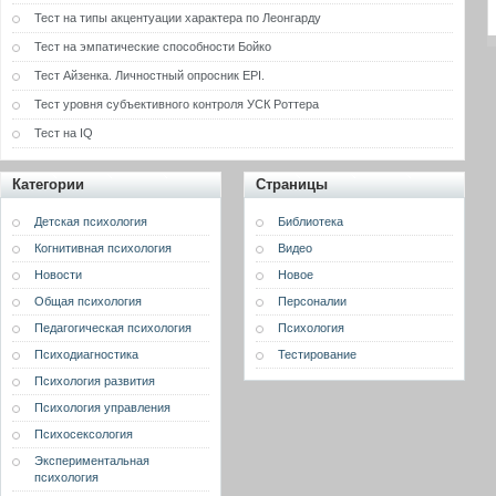
Тест на типы акцентуации характера по Леонгарду
Тест на эмпатические способности Бойко
Тест Айзенка. Личностный опросник EPI.
Тест уровня субъективного контроля УСК Роттера
Тест на IQ
Категории
Страницы
Детская психология
Библиотека
Когнитивная психология
Видео
Новости
Новое
Общая психология
Персоналии
Педагогическая психология
Психология
Психодиагностика
Тестирование
Психология развития
Психология управления
Психосексология
Экспериментальная
психология