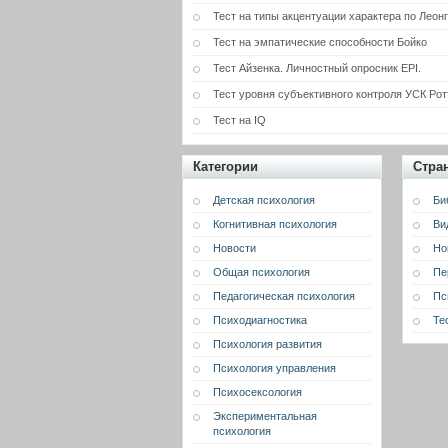
Тест на типы акцентуации характера по Леон
Тест на эмпатические способности Бойко
Тест Айзенка. Личностный опросник EPI.
Тест уровня субъективного контроля УСК Рот
Тест на IQ
Категории
Стра
Детская психология
Би
Когнитивная психология
Ви
Новости
Но
Общая психология
Пе
Педагогическая психология
Пс
Психодиагностика
Те
Психология развития
Психология управления
Психосексология
Экспериментальная
психология