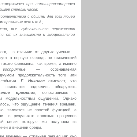
измеряемого при помощиравномерного
ример стрелки часов;
соответствии с общими для всех людей
ом прожитых лет и т.д.;
ени, т.е. субъективного переживания
ти от их значимости и эмоциональной
лога, в отличие от других ученых —
сует в первую очередь не физический
 такого феномена, как время, а именно
о
восприятие
— осознаваемая
идуумом продолжительность того или
 события.
Г. Николас
отмечает, что
е психологи надеялись обнаружить
ение времени
», сопоставимое с
ми модальностями ощущений. Однако
лось, что ощущение течения времени,
но, является не простой функцией, а
кает в результате сложных процессов
ной связи, которую мы получаем из
нней и внешней среды.
тие времени — странная перцепция: оно