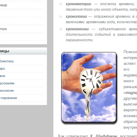
хронометрии
— отсчета времени, 
гарду
движения того или иного объекта, нап
хронологии
— отражения времени в 
явлениями: временами года, количеств
тера
хроногнозии
— субъективного врем
длительности событий в зависимос
окрашенности.
ницы
Психо
интере
блиотека
аспект
део
ег
индив
вое
иного
рсоналии
раньш
ихология
«
ощущ
стирование
други
выясни
вероят
возни
обрат
внутре
Как утверждает
X. Шиффман
, восприя