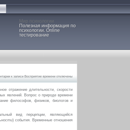
Мир психологии
Полезная информация по
психологии. Online
тестирование
нтарии
к записи Восприятие времени
отключены
ное отражение длительности, скорости
ных явлений. Вопрос о природе времени
ание философов, физиков, биологов и
ьный вид перцепции, являющийся
ьности
) события. Временные отношения