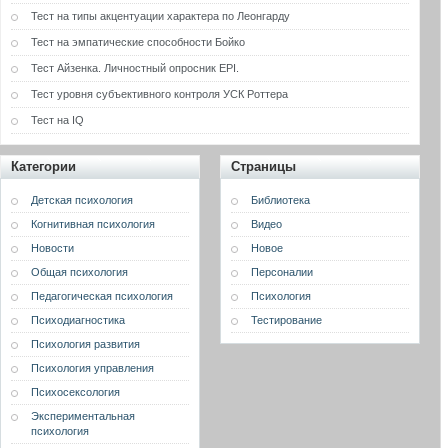
Тест на типы акцентуации характера по Леонгарду
Тест на эмпатические способности Бойко
Тест Айзенка. Личностный опросник EPI.
Тест уровня субъективного контроля УСК Роттера
Тест на IQ
Категории
Страницы
Детская психология
Библиотека
Когнитивная психология
Видео
Новости
Новое
Общая психология
Персоналии
Педагогическая психология
Психология
Психодиагностика
Тестирование
Психология развития
Психология управления
Психосексология
Экспериментальная
психология