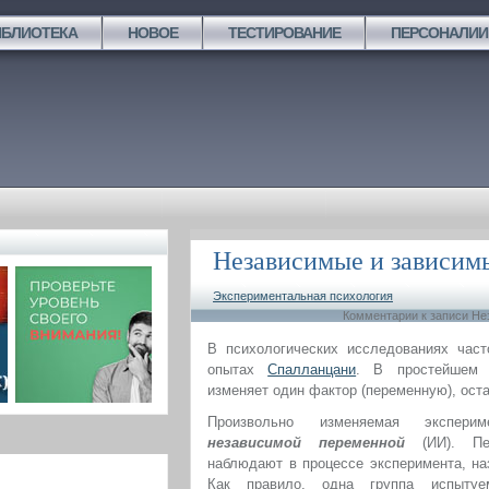
ИБЛИОТЕКА
НОВОЕ
ТЕСТИРОВАНИЕ
ПЕРСОНАЛИИ
Независимые и зависим
Экспериментальная психология
Комментарии
к записи Н
В психологических исследованиях част
опытах
Спалланцани
. В простейшем с
изменяет один фактор (переменную), ост
Произвольно изменяемая эксперим
независимой переменной
(ИИ). П
наблюдают в процессе эксперимента, н
Как правило, одна группа испытуе