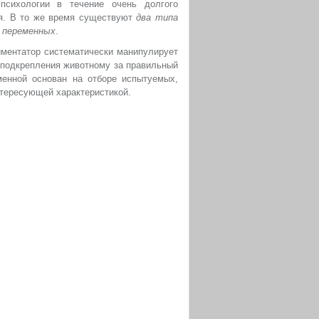
психологии в течение очень долгого
ня. В то же время существуют
два типа
х переменных
.
иментатор систематически манипулирует
 подкрепления животному за правильный
енной основан на отборе испытуемых,
тересующей характеристикой.