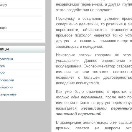
независимой переменной, а другая груп
гарду
этого воздействия не получает.
Поскольку в остальном условия прове
совершенно идентичны, то различия в зн
тера
вероятности, объясняются изменения
процессе психолог надеется точно уст
другую и выявить причинно-следст
зависимость в поведении.
ницы
Некоторые авторы говорили об это
блиотека
управления
». Данное определение х
исследования. Экспериментатор старает
део
изменяя их или оставляя постоянны
вое
позволяет с большей достоверность
рсоналии
поведение испытуемого.
ихология
Как уже было отмечено, в простых эк
стирование
только одна переменная
, после чего п
изменения влияют на другую переменну
называется
независимой переменн
зависимой переменной
.
В экспериментальной психологии зависи
прямых ответов на вопросы эксп