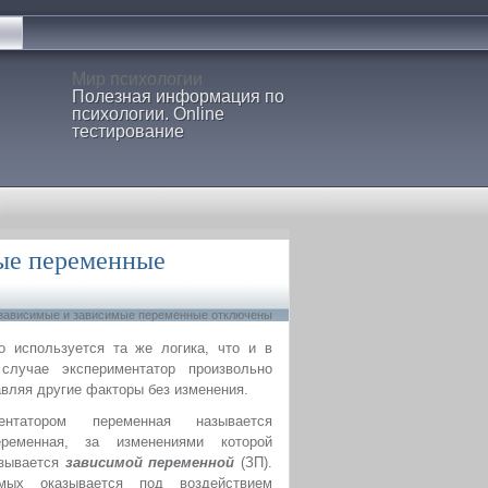
Мир психологии
Полезная информация по
психологии. Online
тестирование
ые переменные
езависимые и зависимые переменные
отключены
о используется та же логика, что и в
лучае экспериментатор произвольно
авляя другие факторы без изменения.
ентатором переменная называется
еременная, за изменениями которой
азывается
зависимой переменной
(ЗП).
мых оказывается под воздействием