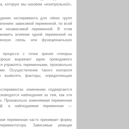
па, которую мы назовем «
контрольной
»,
дения эксперимента для обеих групп
ачениях зависимой переменной, по всей
ми независимой переменной. В этом
ановить влияние одной переменной на
венную связь, или функциональную
м процессе с точки зрения «
теории
орошо выражает идею проводимого
ся управлять переменными, произвольно
ми. Осуществление такого контроля
ю выявлять факторы, определяющие
спериментах изменению подвергается
роизводятся наблюдения за тем, как эти
ю. Произвольно изменяемая переменная
ой
, а наблюдаемая переменная —
мая переменная часто принимает форму
ериментатора. Зависимые реакции