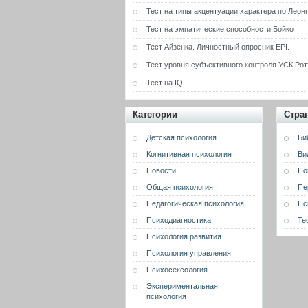
Тест на типы акцентуации характера по Леон
Тест на эмпатические способности Бойко
Тест Айзенка. Личностный опросник EPI.
Тест уровня субъективного контроля УСК Рот
Тест на IQ
Категории
Стра
Детская психология
Би
Когнитивная психология
Ви
Новости
Но
Общая психология
Пе
Педагогическая психология
Пс
Психодиагностика
Те
Психология развития
Психология управления
Психосексология
Экспериментальная
психология