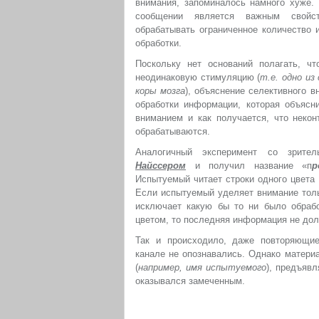
внимания, запоминалось намного хуже.
сообщении является важным свойс
обрабатывать ограниченное количество 
обработки.
Поскольку нет оснований полагать, ч
неодинаковую стимуляцию (
т.е. одно из
коры мозга
), объяснение селективного 
обработки информации, которая объясн
вниманием и как получается, что неко
обрабатываются.
Аналогичный эксперимент со зрит
Найссером
и получил название «п
р
Испытуемый читает строки одного цвета 
Если испытуемый уделяет внимание толь
исключает какую бы то ни было обрабо
цветом, то последняя информация не дол
Так и происходило, даже повторяющие
канале не опознавались. Однако матери
(
например, имя испытуемого
), предъяв
оказывался замеченным.