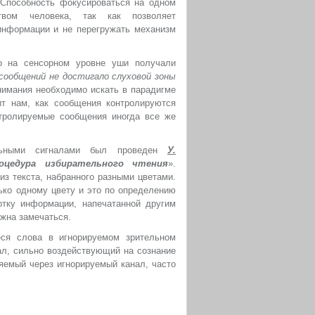
 Способность фокусироваться на одном
твом человека, так как позволяет
информации и не перегружать механизм
то на сенсорном уровне уши получали
 сообщений не достигало слуховой зоны
внимания необходимо искать в парадигме
ит нам, как сообщения контролируются
нтролируемые сообщения иногда все же
ельными сигналами был проведен
У.
оцедура избирательного чтения
».
из текста, набранного разными цветами.
ко одному цвету и это по определению
тку информации, напечатанной другим
жна замечаться.
ся слова в игнорируемом зрительном
ал, сильно воздействующий на сознание
ляемый через игнорируемый канал, часто