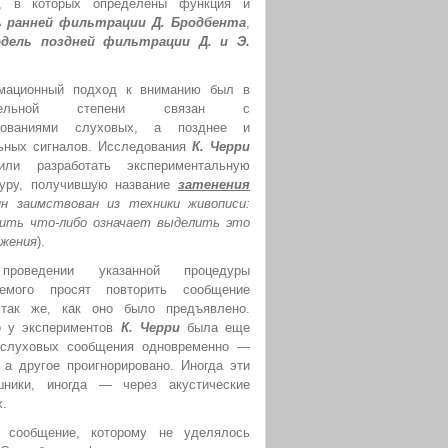
, в которых определены функция и
ь ранней фильтрации Д. Бродбента
,
дель поздней фильтрации Д. и Э.
мационный подход к вниманию был в
ительной степени связан с
дованиями слуховых, а позднее и
ьных сигналов. Исследования
К. Черри
лили разработать экспериментальную
дуру, получившую название
затенения
н заимствован из техники живописи:
ить что-либо означает выделить это
ужения
).
роведении указанной процедуры
уемого просят повторить сообщение
 так же, как оно было предъявлено.
о у экспериментов
К. Черри
была еще
 слуховых сообщения одновременно —
, а другое проигнорировано. Иногда эти
ники, иногда — через акустические
х.
 сообщение, которому не уделялось