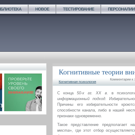
ИБЛИОТЕКА
НОВОЕ
ТЕСТИРОВАНИЕ
ПЕРСОНАЛИИ
Когнитивные теории вн
Комментарии
к 
Когнитивная психология
С конца
50-х гг. XX в.
в психологи
информационный подход
. Избирательн
Причины его избирательности кроютс
способности канала, либо в нашей несп
признаки одновременно.
Такое представление предполагает н
места
», где этот отбор осуществляет