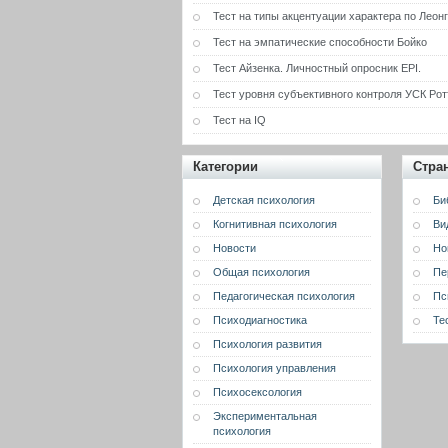
Тест на типы акцентуации характера по Леон
Тест на эмпатические способности Бойко
Тест Айзенка. Личностный опросник EPI.
Тест уровня субъективного контроля УСК Рот
Тест на IQ
Категории
Стра
Детская психология
Би
Когнитивная психология
Ви
Новости
Но
Общая психология
Пе
Педагогическая психология
Пс
Психодиагностика
Те
Психология развития
Психология управления
Психосексология
Экспериментальная
психология