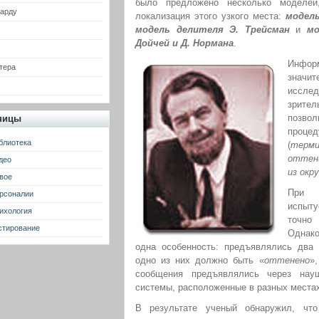
было предложено несколько моделей
гарду
локализация этого узкого места:
модел
модель делителя Э. Трейсман
и
мо
Дойчей и Д. Нормана
.
Инфор
тера
знач
иссле
зрител
позво
ницы
проце
блиотека
(
терми
оттен
део
из окр
вое
При п
рсоналии
испыт
ихология
точно
стирование
Однак
одна особенность: предъявлялись два
одно из них должно быть «
оттенено
»
сообщения предъявлялись через науш
системы, расположенные в разных места
В результате ученый обнаружил, что