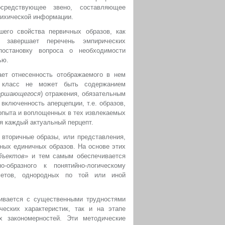
средствующее звено, составляющее
сихической информации.
его свойства первичных образов, как
 завершает перечень эмпирических
постановку вопроса о необходимости
ью.
ет отнесенность отображаемого в нем
 класс не может быть содержанием
вершающегося
) отражения, обязательным
ключенность аперцепции, т.е. образов,
опыта и воплощенных в тех извлекаемых
ся каждый актуальный перцепт.
ь вторичные образы, или представления,
ных единичных образов. На основе этих
бъектов
» и тем самым обеспечивается
-образного к понятийно-логическому
метов, однородных по той или иной
ивается с существенными трудностями
еских характеристик, так и на этапе
х закономерностей. Эти методические