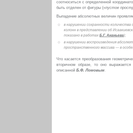
соотноситься с определенной координато
быть отделен от фигуры («
пустое прост
Выпадение абсолютных величин проявляе
в нарушении сохранности количества 
колонн в представлении об Исаакиевск
показано в работах
Б.Г. Ананьева
);
в нарушении воспроизведения абсолю
пространственного массива — в особе
Что касается преобразования геометрич
вторичном образе, то оно выражается 
описанной
Б.Ф. Ломовым
.