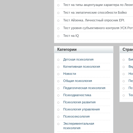
Тест на типы акцентуации характера по Леон
Тест на эмпатические способности Бойко
Тест Айзенка. Личностный опросник EPI.
Тест уровня субъективного контроля УСК Рот
Тест на IQ
Категории
Стра
Детская психология
Би
Когнитивная психология
Ви
Новости
Но
Общая психология
Пе
Педагогическая психология
Пс
Психодиагностика
Те
Психология развития
Психология управления
Психосексология
Экспериментальная
психология