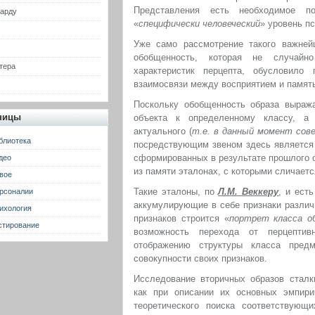
Представления есть необходимое по
гарду
«
специфически человеческий
» уровень п
Уже само рассмотрение такого важнейш
обобщенность, которая не случайно
тера
характеристик перцепта, обусловило 
взаимосвязи между восприятием и памят
Поскольку обобщенность образа выража
ницы
объекта к определенному классу, а
актуального (
т.е. в данный момент со
блиотека
посредствующим звеном здесь является в
сформированных в результате прошлого 
део
из памяти эталонах, с которыми сличает
вое
Такие эталоны, по
Л.М. Веккеру
, и ест
рсоналии
аккумулирующие в себе признаки различ
ихология
признаков строится «
портрет класса о
стирование
возможность перехода от перцептивно
отображению структуры класса пред
совокупности своих признаков.
Исследование вторичных образов сталк
как при описании их основных эмпирич
теоретического поиска соответствующи