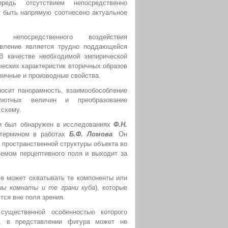
едь отсутствием непосредственно
 быть напрямую соотнесено актуальное
 непосредственного воздействия
авление является трудно поддающейся
 В качестве необходимой эмпирической
еских характеристик вторичных образов
вичные и производные свойства.
осит панорамность, взаимообособление
ютных величин и преобразование
 схему.
ти был обнаружен в исследованиях
Ф.Н.
термином в работах
Б.Ф. Ломова
. Он
 пространственной структуры объекта во
ъемом перцептивного поля и выходит за
те может охватывать те компоненты или
ны комнаты и те грани куба
), которые
тся вне поля зрения.
существенной особенностью которого
, в представлении фигура может не