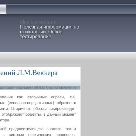
Мир психологии
Полезная информация по
психологии. Online
тестирование
лений Л.М.Веккера
едование представлений Л.М.Веккера
отключены
вления как вторичные образы, т.е.
х (сенсорно-перцептивных) образов к
мяти.
Вторичные образы воспроизводят
 отображают объекты, в данный момент
атора.
икой предшествующего анализа, так и
 в системе психических процессов.