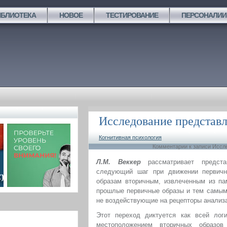
ИБЛИОТЕКА
НОВОЕ
ТЕСТИРОВАНИЕ
ПЕРСОНАЛИИ
Исследование представ
Когнитивная психология
Комментарии
к записи Иссл
Л.М. Веккер
рассматривает предста
следующий шаг при движении первичны
образам вторичным, извлеченным из па
прошлые первичные образы и тем самым
не воздействующие на рецепторы анализ
Этот переход диктуется как всей лог
местоположением вторичных образов