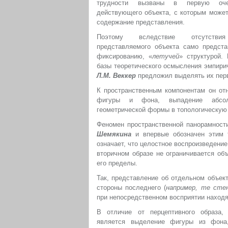
трудности вызваны в первую очер
действующего объекта, с которым может
содержание представления.
Поэтому вследствие отсутствия
представляемого объекта само предст
фиксированию, «
летучей
» структурой.
базы теоретического осмысления эмпирич
Л.М. Веккер
предложил выделять их пер
К пространственным компонентам он отн
фигуры и фона, выпадение абсол
геометрической формы в топологическую
Феномен пространственной панорамнос
Шемякина
и впервые обозначен этим 
означает, что целостное воспроизведение
вторичном образе не ограничивается об
его пределы.
Так, представление об отдельном объек
стороны последнего (
например, те сте
при непосредственном восприятии находя
В отличие от перцептивного образа, 
является выделение фигуры из фона