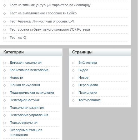
Тест на типы акцентуации характера по Леонгарду
Тест на эмпатические способности Бойко
Тест Айзенка. Личностный опросник EPI.
Тест уровня субъективного контроля УСК Роттера
Тест на IQ
Категории
Страницы
Детская психология
Библиотека
Когнитивная психология
Видео
Новости
Новое
Общая психология
Персоналии
Педагогическая психология
Психология
Психодиагностика
Тестирование
Психология развития
Психология управления
Психосексология
Экспериментальная
психология