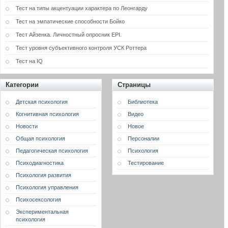
Тест на типы акцентуации характера по Леонгарду
Тест на эмпатические способности Бойко
Тест Айзенка. Личностный опросник EPI.
Тест уровня субъективного контроля УСК Роттера
Тест на IQ
Категории
Страницы
Детская психология
Библиотека
Когнитивная психология
Видео
Новости
Новое
Общая психология
Персоналии
Педагогическая психология
Психология
Психодиагностика
Тестирование
Психология развития
Психология управления
Психосексология
Экспериментальная
психология