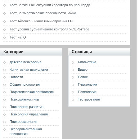
Тест на типы акцентуации характера по Леонгарду
Тест на эмпатические способности Бойко
Тест Айзенка. Личностный опросник EPI.
Тест уровня субъективного контроля УСК Роттера
Тест на IQ
Категории
Страницы
Детская психология
Библиотека
Когнитивная психология
Видео
Новости
Новое
Общая психология
Персоналии
Педагогическая психология
Психология
Психодиагностика
Тестирование
Психология развития
Психология управления
Психосексология
Экспериментальная
психология