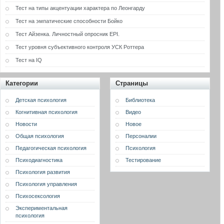
Тест на типы акцентуации характера по Леонгарду
Тест на эмпатические способности Бойко
Тест Айзенка. Личностный опросник EPI.
Тест уровня субъективного контроля УСК Роттера
Тест на IQ
Категории
Страницы
Детская психология
Библиотека
Когнитивная психология
Видео
Новости
Новое
Общая психология
Персоналии
Педагогическая психология
Психология
Психодиагностика
Тестирование
Психология развития
Психология управления
Психосексология
Экспериментальная
психология