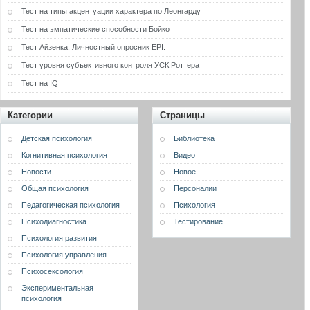
Тест на типы акцентуации характера по Леонгарду
Тест на эмпатические способности Бойко
Тест Айзенка. Личностный опросник EPI.
Тест уровня субъективного контроля УСК Роттера
Тест на IQ
Категории
Страницы
Детская психология
Библиотека
Когнитивная психология
Видео
Новости
Новое
Общая психология
Персоналии
Педагогическая психология
Психология
Психодиагностика
Тестирование
Психология развития
Психология управления
Психосексология
Экспериментальная
психология