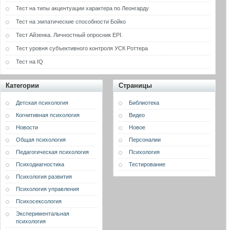
Тест на типы акцентуации характера по Леонгарду
Тест на эмпатические способности Бойко
Тест Айзенка. Личностный опросник EPI.
Тест уровня субъективного контроля УСК Роттера
Тест на IQ
Категории
Страницы
Детская психология
Библиотека
Когнитивная психология
Видео
Новости
Новое
Общая психология
Персоналии
Педагогическая психология
Психология
Психодиагностика
Тестирование
Психология развития
Психология управления
Психосексология
Экспериментальная
психология