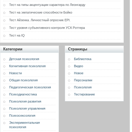
Тест на типы акцентуации характера по Леонгарду
Тест на эмпатические способности Бойко
Тест Айзенка. Личностный опросник EPI.
Тест уровня субъективного контроля УСК Роттера
Тест на IQ
Категории
Страницы
Детская психология
Библиотека
Когнитивная психология
Видео
Новости
Новое
Общая психология
Персоналии
Педагогическая психология
Психология
Психодиагностика
Тестирование
Психология развития
Психология управления
Психосексология
Экспериментальная
психология