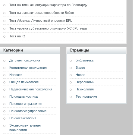
Тест на типы акцентуации характера по Леонгарду
Тест на эмпатические способности Бойко
Тест Айзенка. Личностный опросник EPI.
Тест уровня субъективного контроля УСК Роттера
Тест на IQ
Категории
Страницы
Детская психология
Библиотека
Когнитивная психология
Видео
Новости
Новое
Общая психология
Персоналии
Педагогическая психология
Психология
Психодиагностика
Тестирование
Психология развития
Психология управления
Психосексология
Экспериментальная
психология