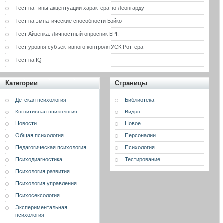
Тест на типы акцентуации характера по Леонгарду
Тест на эмпатические способности Бойко
Тест Айзенка. Личностный опросник EPI.
Тест уровня субъективного контроля УСК Роттера
Тест на IQ
Категории
Страницы
Детская психология
Библиотека
Когнитивная психология
Видео
Новости
Новое
Общая психология
Персоналии
Педагогическая психология
Психология
Психодиагностика
Тестирование
Психология развития
Психология управления
Психосексология
Экспериментальная
психология