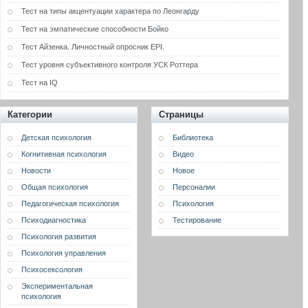
Тест на типы акцентуации характера по Леонгарду
Тест на эмпатические способности Бойко
Тест Айзенка. Личностный опросник EPI.
Тест уровня субъективного контроля УСК Роттера
Тест на IQ
Категории
Страницы
Детская психология
Библиотека
Когнитивная психология
Видео
Новости
Новое
Общая психология
Персоналии
Педагогическая психология
Психология
Психодиагностика
Тестирование
Психология развития
Психология управления
Психосексология
Экспериментальная
психология