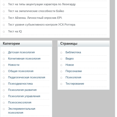
Тест на типы акцентуации характера по Леонгарду
Тест на эмпатические способности Бойко
Тест Айзенка. Личностный опросник EPI.
Тест уровня субъективного контроля УСК Роттера
Тест на IQ
Категории
Страницы
Детская психология
Библиотека
Когнитивная психология
Видео
Новости
Новое
Общая психология
Персоналии
Педагогическая психология
Психология
Психодиагностика
Тестирование
Психология развития
Психология управления
Психосексология
Экспериментальная
психология