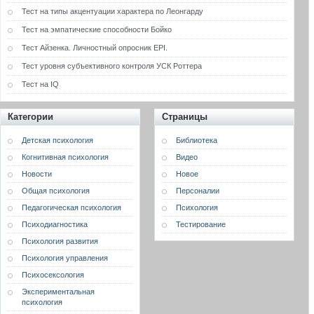
Тест на типы акцентуации характера по Леонгарду
Тест на эмпатические способности Бойко
Тест Айзенка. Личностный опросник EPI.
Тест уровня субъективного контроля УСК Роттера
Тест на IQ
Категории
Страницы
Детская психология
Библиотека
Когнитивная психология
Видео
Новости
Новое
Общая психология
Персоналии
Педагогическая психология
Психология
Психодиагностика
Тестирование
Психология развития
Психология управления
Психосексология
Экспериментальная
психология