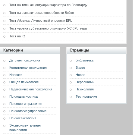
Тест на типы акцентуации характера по Леонгарду
Тест на эмпатические способности Бойко
Тест Айзенка. Личностный опросник EPI.
Тест уровня субъективного контроля УСК Роттера
Тест на IQ
Категории
Страницы
Детская психология
Библиотека
Когнитивная психология
Видео
Новости
Новое
Общая психология
Персоналии
Педагогическая психология
Психология
Психодиагностика
Тестирование
Психология развития
Психология управления
Психосексология
Экспериментальная
психология