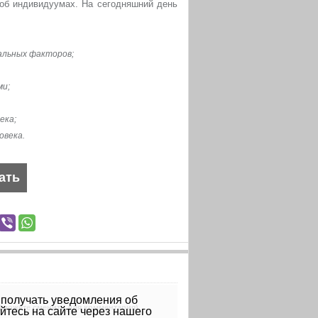
об индивидуумах. На сегодняшний день
альных факторов;
ми;
ека;
овека.
 получать уведомления об
(можете сменить для комментария)
уйтесь на сайте через нашего