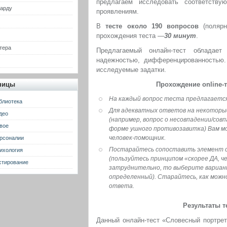
предлагаем исследовать соответств
гарду
проявлениям.
В
тесте около 190 вопросов
(полярн
прохождения теста —
30 минут
.
тера
Предлагаемый онлайн-тест обладает 
надежностью, дифференцированностью. 
исследуемые задатки.
ницы
Прохождение online-т
На каждый вопрос теста предлагаетс
блиотека
Для адекватных ответов на некоторы
део
(например, вопрос о несовпадении/совп
вое
форме ушного противозавитка) Вам м
человек-помощник.
рсоналии
Постарайтесь сопоставить элемент 
ихология
(пользуйтесь принципом «скорее ДА, ч
стирование
затруднительно, то выберите вариант
определенный). Старайтесь, как можн
ответа.
Результаты т
Данный онлайн-тест «Словесный портрет