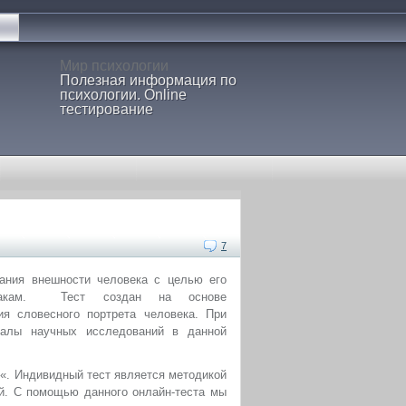
Мир психологии
Полезная информация по
психологии. Online
тестирование
7
ния внешности человека с целью его
знакам. Тест создан на основе
ия словесного портрета человека. При
иалы научных исследований в данной
т
«. Индивидный тест является методикой
й. С помощью данного онлайн-теста мы