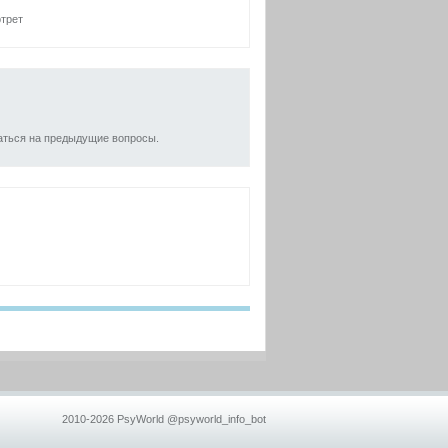
ртрет
аться на предыдущие вопросы.
2010-2026 PsyWorld
@psyworld_info_bot