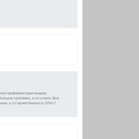
анняя профориентация выдала
большие проблемы, а не успехи. Всю
нная, а тут мужественность 52%! С