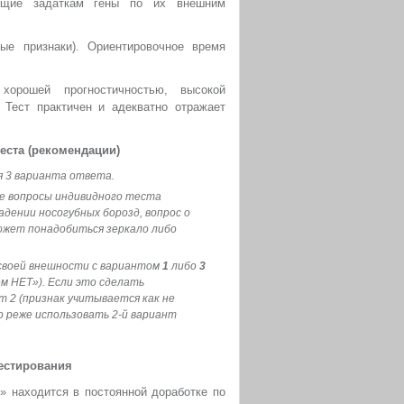
ующие задаткам гены по их внешним
ые признаки). Ориентировочное время
хорошей прогностичностью, высокой
Тест практичен и адекватно отражает
еста (рекомендации)
я 3 варианта ответа.
е вопросы индивидного теста
адении носогубных борозд, вопрос о
ожет понадобиться зеркало либо
своей внешности с вариантом
1
либо
3
ем НЕТ»). Если это сделать
 2 (признак учитывается как не
о реже использовать 2-й вариант
естирования
» находится в постоянной доработке по