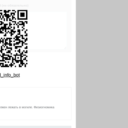
l (не обязательно)
_info_bot
олжен лежать в могиле. Физиогномика