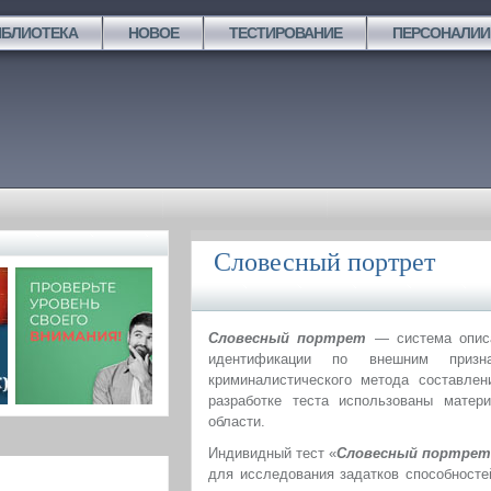
ИБЛИОТЕКА
НОВОЕ
ТЕСТИРОВАНИЕ
ПЕРСОНАЛИИ
Словесный портрет
Словесный портрет
— система описа
идентификации по внешним при
криминалистического метода составлен
разработке теста использованы матер
области.
Индивидный тест «
Словесный портре
для исследования задатков способносте