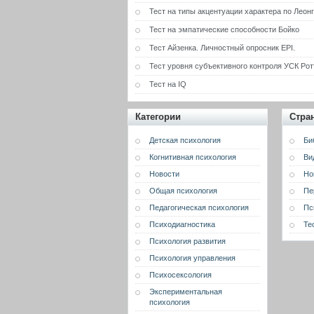
Тест на типы акцентуации характера по Леон
Тест на эмпатические способности Бойко
Тест Айзенка. Личностный опросник EPI.
Тест уровня субъективного контроля УСК Рот
Тест на IQ
Категории
Стра
Детская психология
Би
Когнитивная психология
Ви
Новости
Но
Общая психология
Пе
Педагогическая психология
Пс
Психодиагностика
Те
Психология развития
Психология управления
Психосексология
Экспериментальная
психология