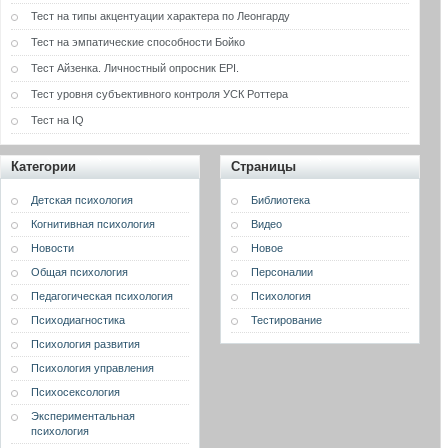
Тест на типы акцентуации характера по Леонгарду
Тест на эмпатические способности Бойко
Тест Айзенка. Личностный опросник EPI.
Тест уровня субъективного контроля УСК Роттера
Тест на IQ
Категории
Страницы
Детская психология
Библиотека
Когнитивная психология
Видео
Новости
Новое
Общая психология
Персоналии
Педагогическая психология
Психология
Психодиагностика
Тестирование
Психология развития
Психология управления
Психосексология
Экспериментальная
психология