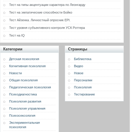
Тест на типы акцентуации характера по Леонгарду
Тест на эмпатические способности Бойко
Тест Айзенка. Личностный опросник EPI.
Тест уровня субъективного контроля УСК Роттера
Тест на IQ
Категории
Страницы
Детская психология
Библиотека
Когнитивная психология
Видео
Новости
Новое
Общая психология
Персоналии
Педагогическая психология
Психология
Психодиагностика
Тестирование
Психология развития
Психология управления
Психосексология
Экспериментальная
психология