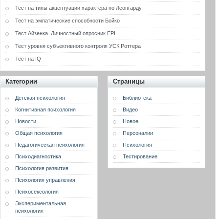
Тест на типы акцентуации характера по Леонгарду
Тест на эмпатические способности Бойко
Тест Айзенка. Личностный опросник EPI.
Тест уровня субъективного контроля УСК Роттера
Тест на IQ
Категории
Страницы
Детская психология
Библиотека
Когнитивная психология
Видео
Новости
Новое
Общая психология
Персоналии
Педагогическая психология
Психология
Психодиагностика
Тестирование
Психология развития
Психология управления
Психосексология
Экспериментальная
психология