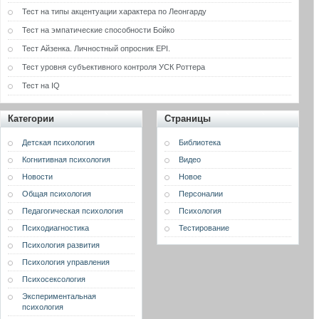
Тест на типы акцентуации характера по Леонгарду
Тест на эмпатические способности Бойко
Тест Айзенка. Личностный опросник EPI.
Тест уровня субъективного контроля УСК Роттера
Тест на IQ
Категории
Страницы
Детская психология
Библиотека
Когнитивная психология
Видео
Новости
Новое
Общая психология
Персоналии
Педагогическая психология
Психология
Психодиагностика
Тестирование
Психология развития
Психология управления
Психосексология
Экспериментальная
психология