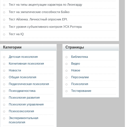
Тест на типы акцентуации характера по Леонгарду
Тест на эмпатические способности Бойко
Тест Айзенка. Личностный опросник EPI.
Тест уровня субъективного контроля УСК Роттера
Тест на IQ
Категории
Страницы
Детская психология
Библиотека
Когнитивная психология
Видео
Новости
Новое
Общая психология
Персоналии
Педагогическая психология
Психология
Психодиагностика
Тестирование
Психология развития
Психология управления
Психосексология
Экспериментальная
психология