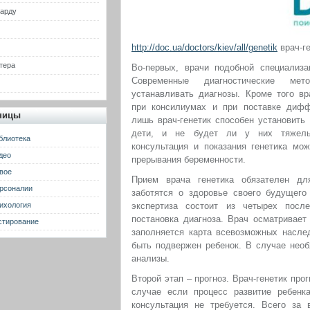
гарду
http://doc.ua/doctors/kiev/all/genetik
врач-ге
тера
Во-первых, врачи подобной специализа
Современные диагностические ме
устанавливать диагнозы. Кроме того в
при консилиумах и при поставке диффе
ницы
лишь врач-генетик способен установить
дети, и не будет ли у них тяжелы
блиотека
консультация и показания генетика мож
део
прерывания беременности.
вое
Прием врача генетика обязателен дл
рсоналии
заботятся о здоровье своего будущего 
ихология
экспертиза состоит из четырех посл
постановка диагноза. Врач осматривает
стирование
заполняется карта всевозможных насле
быть подвержен ребенок. В случае необ
анализы.
Второй этап – прогноз. Врач-генетик про
случае если процесс развитие ребенк
консультация не требуется. Всего за 