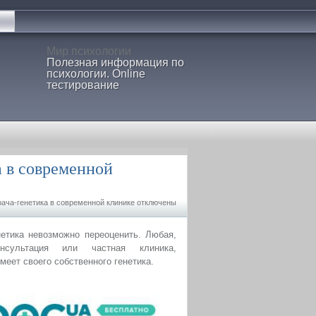
Мир психологии
Полезная информация по
психологии. Online
тестирование
 в современной
рача-генетика в современной клинике
отключены
нетика невозможно переоценить
. Любая,
онсультация или частная клиника,
еет своего собственного генетика.