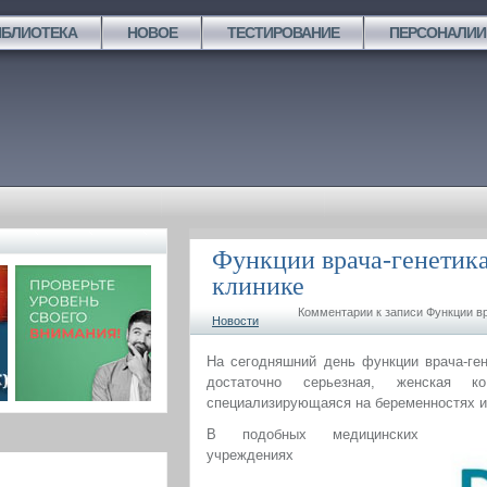
ИБЛИОТЕКА
НОВОЕ
ТЕСТИРОВАНИЕ
ПЕРСОНАЛИИ
Функции врача-генетика
клинике
Комментарии
к записи Функции в
Новости
На сегодняшний день функции врача-ге
достаточно серьезная, женская к
специализирующаяся на беременностях им
В подобных медицинских
учреждениях