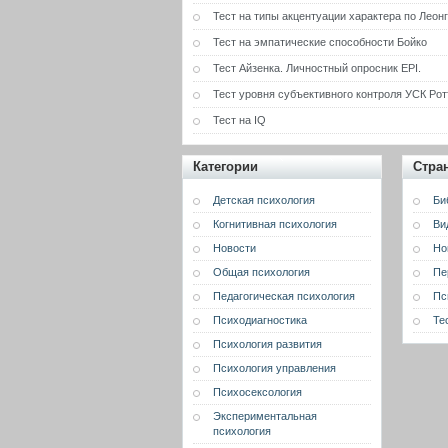
Тест на типы акцентуации характера по Леон
Тест на эмпатические способности Бойко
Тест Айзенка. Личностный опросник EPI.
Тест уровня субъективного контроля УСК Рот
Тест на IQ
Категории
Стра
Детская психология
Би
Когнитивная психология
Ви
Новости
Но
Общая психология
Пе
Педагогическая психология
Пс
Психодиагностика
Те
Психология развития
Психология управления
Психосексология
Экспериментальная
психология