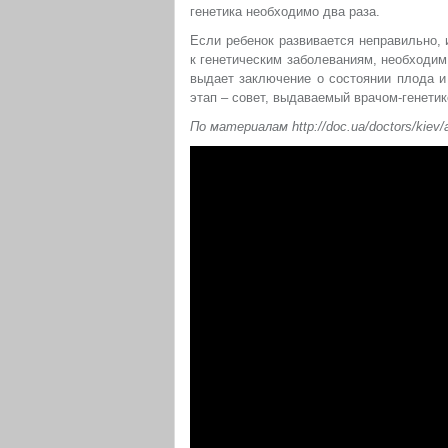
генетика необходимо два раза.
Если ребенок развивается неправильно,
к генетическим заболеваниям, необходим 
выдает заключение о состоянии плода и
этап – совет, выдаваемый врачом-генетик
По материалам http://doc.ua/doctors/kiev/al