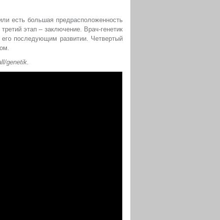
 или есть большая предрасположенность
третий этап – заключение. Врач-генетик
 его последующим развитии. Четвертый
ом.
l/genetik.