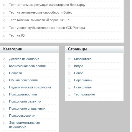
Тест на типы акцентуации характера по Леонгарду
Тест на эмпатические способности Бойко
Тест Айзенка. Личностный опросник EPI.
Тест уровня субъективного контроля УСК Роттера
Тест на IQ
Категории
Страницы
Детская психология
Библиотека
Когнитивная психология
Видео
Новости
Новое
Общая психология
Персоналии
Педагогическая психология
Психология
Психодиагностика
Тестирование
Психология развития
Психология управления
Психосексология
Экспериментальная
психология