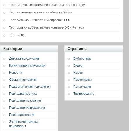
Тест на типы акцентуации характера по Леонгарду
Тест на эмпатические способности Бойко
Тест Айзенка. Личностный опросник EPI.
Тест уровня субъективного контроля УСК Роттера
Тест на IQ
Категории
Страницы
Детская психология
Библиотека
Когнитивная психология
Видео
Новости
Новое
Общая психология
Персоналии
Педагогическая психология
Психология
Психодиагностика
Тестирование
Психология развития
Психология управления
Психосексология
Экспериментальная
психология